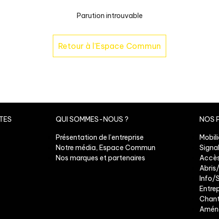
Parution introuvable
Retour à l'Espace Commun
TES
QUI SOMMES-NOUS ?
NOS 
Présentation de l’entreprise
Mobili
Notre média, Espace Commun
Signal
Nos marques et partenaires
Accès
Abris
Info/
Entre
Chant
Aména