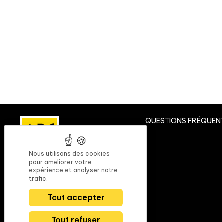
QUESTIONS FRÉQUEN
Nous utilisons des cookies
pour améliorer votre
expérience et analyser notre
NOUS CONTACTER
trafic.
contact@fr-abc.com
Tout accepter
Tél : 05 49 33 57 81
9 Rue du petit banc
Tout refuser