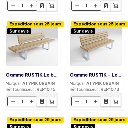
Expédition sous 25 jours
Expédition sous 25 jours
Sur devis
Sur devis
Gamme RUSTIK Le banc bois/ acier galva 2,25m
Gamme RUSTIK - Le banc - bois/acier galva
Marque :
ATYPIK URBAIN
Marque :
ATYPIK URBAIN
Réf fournisseur :
REP1075
Réf fournisseur :
REP1073
Expédition sous 25 jours
Expédition sous 25 jours
Sur devis
Sur devis