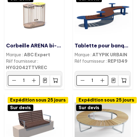
Corbeille ARENA bi-flux vigipirate
Tablette pour banquette ANGELO
Marque :
ABC Expert
Marque :
ATYPIK URBAIN
Réf fournisseur :
Réf fournisseur :
REP1349
HYG2042TTVREC
Expédition sous 25 jours
Expédition sous 25 jours
Sur devis
Sur devis