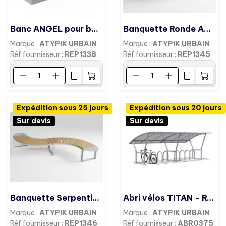
Banc ANGEL pour banc béton- plastique recyclé-
Banquette Ronde ANGELO Ø2300
Marque :
ATYPIK URBAIN
Marque :
ATYPIK URBAIN
Réf fournisseur :
REP1338
Réf fournisseur :
REP1345
Expédition sous 25 jours
Expédition sous 20 jours
Sur devis
Sur devis
Banquette Serpentin ANGELO
Abri vélos TITAN - Robuste combinable
Marque :
ATYPIK URBAIN
Marque :
ATYPIK URBAIN
Réf fournisseur :
REP1346
Réf fournisseur :
ABR0375