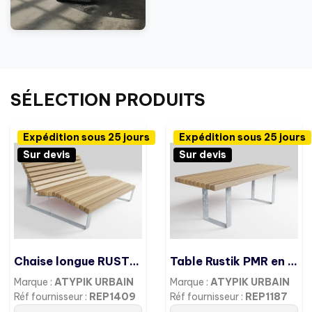
SÉLECTION PRODUITS
Expédition sous 25 jours
Expédition sous 25 jours
Sur devis
Sur devis
Chaise longue RUSTIK Double - pin cl.IV /acier galvanisé
Table Rustik PMR en pin/Galva
Marque :
ATYPIK URBAIN
Marque :
ATYPIK URBAIN
Réf fournisseur :
REP1409
Réf fournisseur :
REP1187