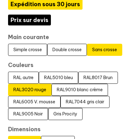
Expédition sous 30 jours
Prix sur devis
Main courante
Simple crosse
Double crosse
Sans crosse
Couleurs
RAL autre
RAL5010 bleu
RAL8017 Brun
RAL3020 rouge
RAL9010 blanc crème
RAL6005 V. mousse
RAL7044 gris clair
RAL9005 Noir
Gris Procity
Dimensions