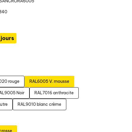
50SANCRORA6005
1840
 jours
020 rouge
RAL6005 V. mousse
AL9005 Noir
RAL7016 anthracite
utre
RAL9010 blanc crème
crosse