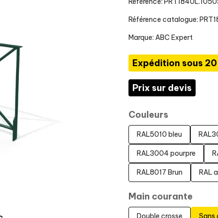
Référence: PRT1840L.10
Référence catalogue: PRT
Marque:
ABC Expert
Expédition sous 20
Prix sur devis
Couleurs
RAL5010 bleu
RAL3
RAL3004 pourpre
R
RAL8017 Brun
RAL a
Main courante
Double crosse
Sans 