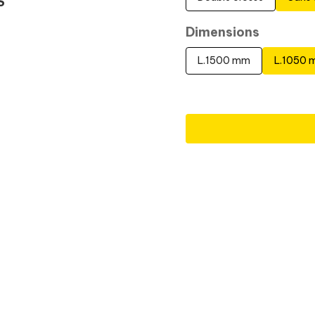
S
Dimensions
L.1500 mm
L.1050