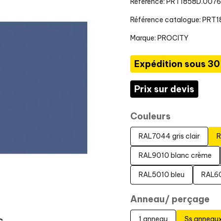
Référence: PRT1858D.00
Référence catalogue: PRT
Marque:
PROCITY
Expédition sous 30
Prix sur devis
Couleurs
RAL7044 gris clair
R
RAL9010 blanc crème
RAL5010 bleu
RAL60
Anneau/ perçage
1 anneau
Ss anneau