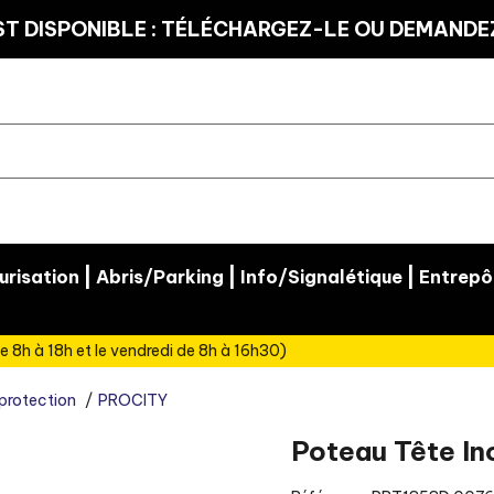
T DISPONIBLE : TÉLÉCHARGEZ-LE OU DEMANDEZ
|
|
|
risation
Abris/Parking
Info/Signalétique
Entrepô
e 8h à 18h et le vendredi de 8h à 16h30)
protection
PROCITY
Poteau Tête In