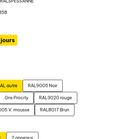
76RALSPESSANNE
1858
 jours
AL autre
RAL9005 Noir
Gris Procity
RAL3020 rouge
05 V. mousse
RAL8017 Brun
x
2 anneaux