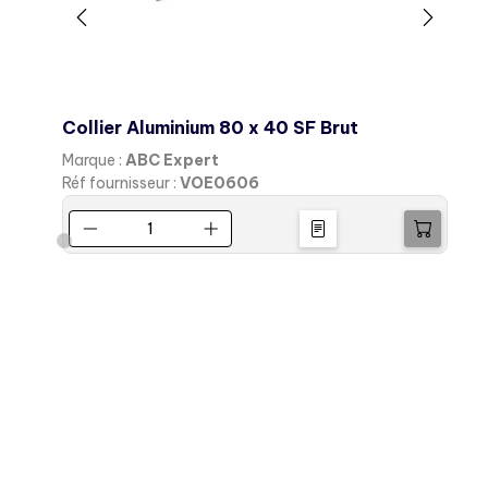
eau
Collier Aluminium 80 x 40 SF Brut
Marque :
ABC Expert
M
Réf fournisseur :
VOE0606
R