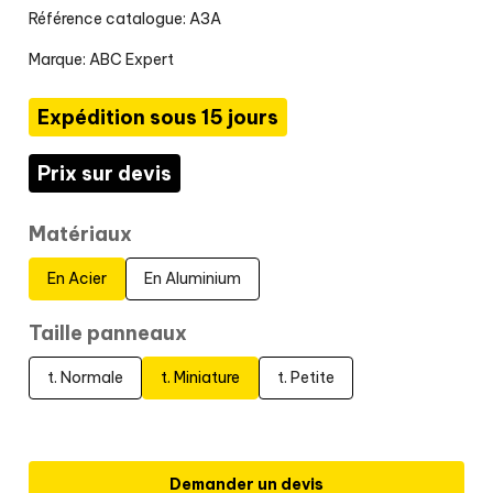
Référence catalogue: A3A
Marque:
ABC Expert
Expédition sous 15 jours
Prix sur devis
Matériaux
En Acier
En Aluminium
Taille panneaux
t. Normale
t. Miniature
t. Petite
Demander un devis