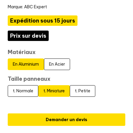
Marque:
ABC Expert
Expédition sous 15 jours
Prix sur devis
Matériaux
En Aluminium
En Acier
Taille panneaux
t. Normale
t. Miniature
t. Petite
Demander un devis