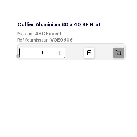
eau
Collier Aluminium 80 x 40 SF Brut
Marque :
ABC Expert
M
Réf fournisseur :
VOE0606
R