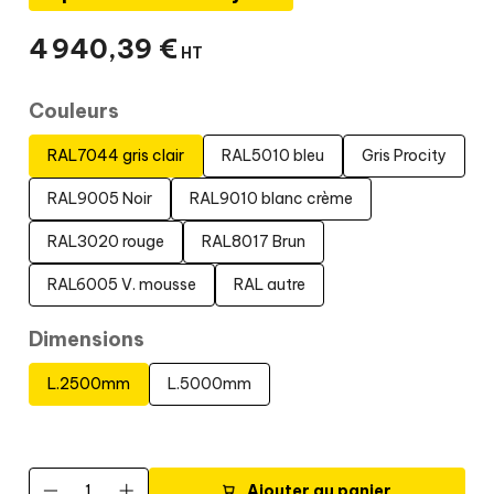
4 940
,
39
€
HT
Couleurs
RAL7044 gris clair
RAL5010 bleu
Gris Procity
RAL9005 Noir
RAL9010 blanc crème
RAL3020 rouge
RAL8017 Brun
RAL6005 V. mousse
RAL autre
Dimensions
L.2500mm
L.5000mm
Ajouter au panier