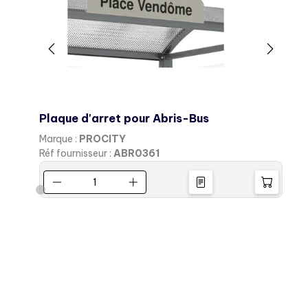
Plaque d'arret pour Abris-Bus
A
Marque :
PROCITY
M
Réf fournisseur :
ABR0361
R