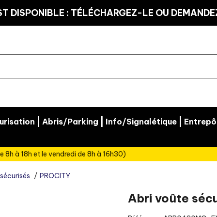
T DISPONIBLE : TÉLÉCHARGEZ-LE OU DEMANDEZ
|
|
|
risation
Abris/Parking
Info/Signalétique
Entrepô
e 8h à 18h et le vendredi de 8h à 16h30)
sécurisés
PROCITY
Abri voûte sécur