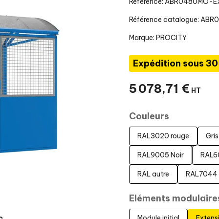
Référence: ABR0480MO-
Référence catalogue: ABR
Marque:
PROCITY
Expédition sous 30
5 078
,
71
€
HT
Couleurs
RAL3020 rouge
Gris
RAL9005 Noir
RAL6
RAL autre
RAL7044 g
Eléments modulaire
Module initial
Extens