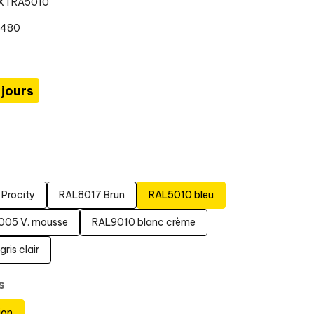
EXTRA5010
0480
 jours
 Procity
RAL8017 Brun
RAL5010 bleu
005 V. mousse
RAL9010 blanc crème
ris clair
s
ion