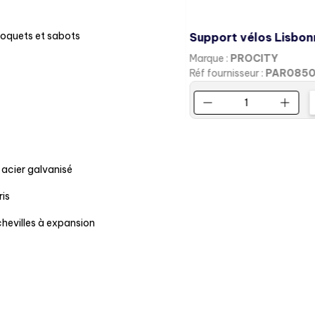
 loquets et sabots
Support vélos Lisbon
Marque :
PROCITY
Réf fournisseur :
PAR085
n acier galvanisé
ris
 chevilles à expansion