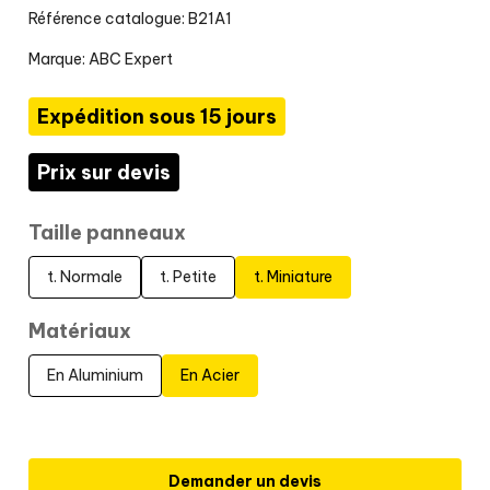
Référence catalogue: B21A1
Marque:
ABC Expert
Expédition sous 15 jours
Prix sur devis
Taille panneaux
t. Normale
t. Petite
t. Miniature
Matériaux
En Aluminium
En Acier
Demander un devis