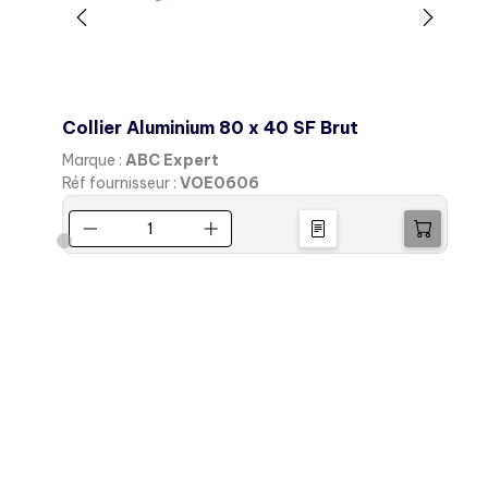
Collier Aluminium 80 x 40 SF Brut
Marque :
ABC Expert
M
Réf fournisseur :
VOE0606
R