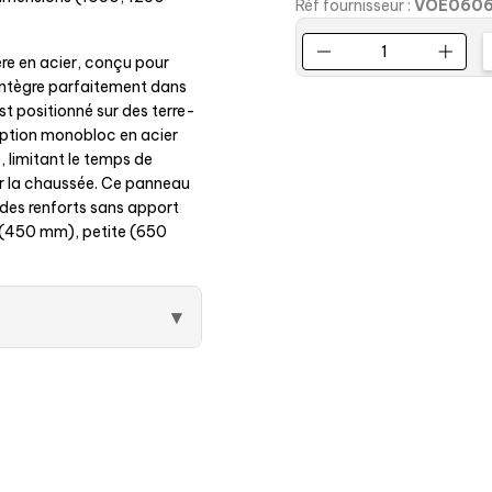
f fournisseur :
VOE0081
Réf fournisseur :
VOE060
re en acier, conçu pour
'intègre parfaitement dans
st positionné sur des terre-
eption monobloc en acier
 limitant le temps de
ur la chaussée. Ce panneau
des renforts sans apport
re (450 mm), petite (650
▾