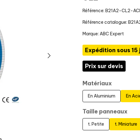
Référence: B21A2-CL2-AC
Référence catalogue: B21A
Marque:
ABC Expert
Expédition sous 15 
Prix sur devis
Matériaux
En Aluminium
En Aci
Taille panneaux
t. Petite
t. Miniature