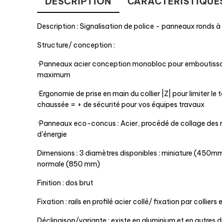
DESCRIPTION
CARACTÉRISTIQUE
Description : Signalisation de police - panneaux ronds à
Structure/ conception :
·Panneaux acier conception monobloc pour emboutissa
Expédition sous 15 jours
maximum
Sur devis
·Ergonomie de prise en main du collier |Z| pour limiter le
chaussée = + de sécurité pour vos équipes travaux
·Panneaux eco-concus : Acier, procédé de collage des 
d'énergie
Dimensions : 3 diamètres disponibles : miniature (450m
normale (850 mm)
Finition : dos brut
Poteau acier galvanisé 80x40 pour Panneau 2,00 m
Fixation : rails en profilé acier collé/ fixation par colliers 
Marque :
ABC Expert
Ma
Déclinaison/variante : existe en aluminium et en autres