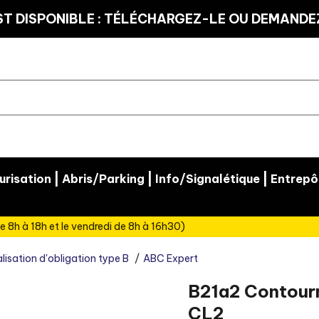
T DISPONIBLE : TÉLÉCHARGEZ-LE OU DEMANDEZ
|
|
|
risation
Abris/Parking
Info/Signalétique
Entrepô
e 8h à 18h et le vendredi de 8h à 16h30)
lisation d'obligation type B
ABC Expert
B21a2 Contourn
CL2