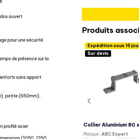
S
 dos ouvert
Produits assoc
ge pour une sécurité
Expédition sous 15 jours
Expédition sous 15 jou
Sur devis
Sur devis
 temps de présence sur la
renforts sans apport
m), petite (650mm),
Poteau acier galvanisé Ø60 pour Panneau
en profilé acier
rque :
ABC Expert
Marque :
ABC Expert
 dimensions (1050, 1250