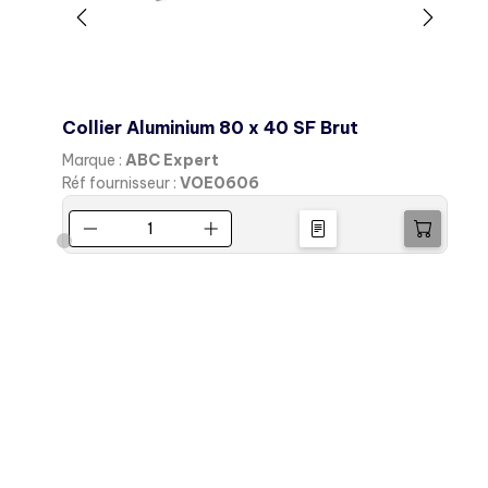
eau
Collier Aluminium 80 x 40 SF Brut
Marque :
ABC Expert
M
Réf fournisseur :
VOE0606
R