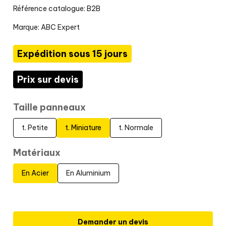
Référence catalogue: B2B
Marque:
ABC Expert
Expédition sous 15 jours
Prix sur devis
Taille panneaux
t. Petite
t. Miniature
t. Normale
Matériaux
En Acier
En Aluminium
Demander un devis