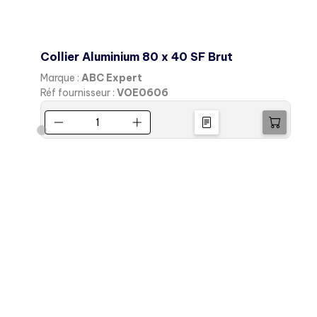
Collier Aluminium 80 x 40 SF Brut
Marque :
ABC Expert
M
Réf fournisseur :
VOE0606
R