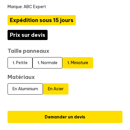
Marque:
ABC Expert
Expédition sous 15 jours
Prix sur devis
Taille panneaux
t. Petite
t. Normale
t. Miniature
Matériaux
En Aluminium
En Acier
Demander un devis