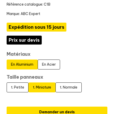
Référence catalogue: C1B
Marque:
ABC Expert
Expédition sous 15 jours
Prix sur devis
Matériaux
En Aluminium
En Acier
Taille panneaux
t. Petite
t. Miniature
t. Normale
Demander un devis