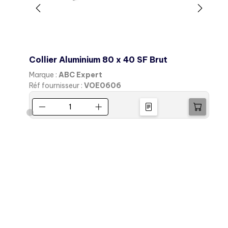
eau
Collier Aluminium 80 x 40 SF Brut
Marque :
ABC Expert
M
Réf fournisseur :
VOE0606
R