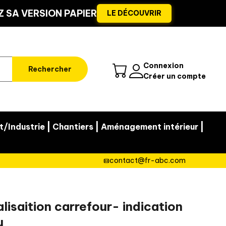
 SA VERSION PAPIER
LE DÉCOUVRIR
Connexion
Rechercher
Créer un compte
|
|
|
t/Industrie
Chantiers
Aménagement intérieur
contact@fr-abc.com
isaition carrefour- indication
u