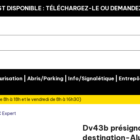
T DISPONIBLE : TÉLÉCHARGEZ-LE OU DEMANDEZ
|
|
|
risation
Abris/Parking
Info/Signalétique
Entrepô
e 8h à 18h et le vendredi de 8h à 16h30)
 Expert
Dv43b présignal
destination-Al