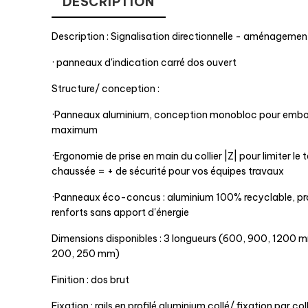
DESCRIPTION
Description : Signalisation directionnelle - aménagemen
· panneaux d'indication carré dos ouvert
Structure/ conception :
·Panneaux aluminium, conception monobloc pour embou
maximum
·Ergonomie de prise en main du collier |Z| pour limiter le
chaussée = + de sécurité pour vos équipes travaux
·Panneaux éco-concus : aluminium 100% recyclable, pr
renforts sans apport d'énergie
Dimensions disponibles : 3 longueurs (600, 900, 1200 m
200, 250 mm)
Finition : dos brut
Fixation : rails en profilé aluminium collé/ fixation par co