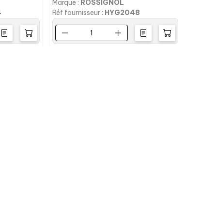
Marque :
ROSSIGNOL
Marque 
4
Réf fournisseur :
HYG2048
Réf four