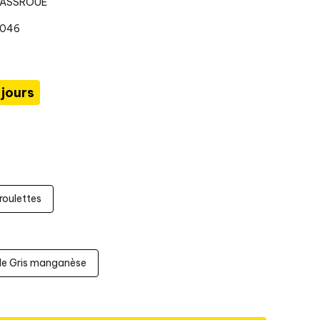
LASSROUE
2046
 jours
roulettes
e Gris manganèse