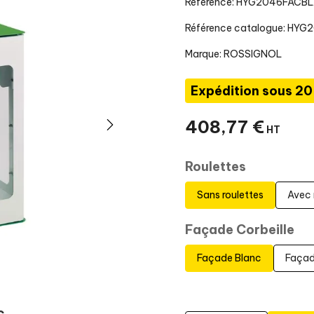
Référence: HYG2046FACB
Référence catalogue: HYG
Marque:
ROSSIGNOL
Expédition sous 20
408
,
77
€
HT
Roulettes
Sans roulettes
Avec 
Façade Corbeille
Façade Blanc
Façad