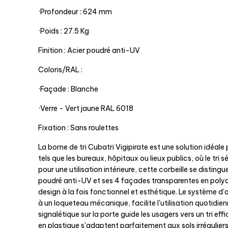
·Profondeur : 624 mm
·Poids : 27.5 Kg
Finition : Acier poudré anti-UV
Coloris/RAL :
·Façade : Blanche
·Verre - Vert jaune RAL 6018
Fixation : Sans roulettes
La borne de tri Cubatri Vigipirate est une solution idéale 
tels que les bureaux, hôpitaux ou lieux publics, où le tri s
pour une utilisation intérieure, cette corbeille se disting
poudré anti-UV et ses 4 façades transparentes en poly
design à la fois fonctionnel et esthétique. Le système d'
à un loqueteau mécanique, facilite l'utilisation quotidien
signalétique sur la porte guide les usagers vers un tri eff
en plastique s'adaptent parfaitement aux sols irréguliers