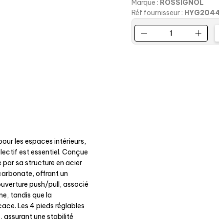
Marque :
ROSSIGNOL
Réf fournisseur :
HYG204
pour les espaces intérieurs,
électif est essentiel. Conçue
ue par sa structure en acier
carbonate, offrant un
ouverture push/pull, associé
ne, tandis que la
icace. Les 4 pieds réglables
, assurant une stabilité