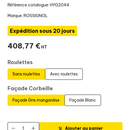
Référence catalogue: HYG2044
Marque:
ROSSIGNOL
Expédition sous 20 jours
408
,
77
€
HT
Roulettes
Sans roulettes
Avec roulettes
Façade Corbeille
Façade Gris manganèse
Façade Blanc
Ajouter au panier