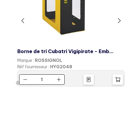
Borne de tri Cubatri Vigipirate - Emballages
B
Marque :
ROSSIGNOL
M
Réf fournisseur :
HYG2048
R