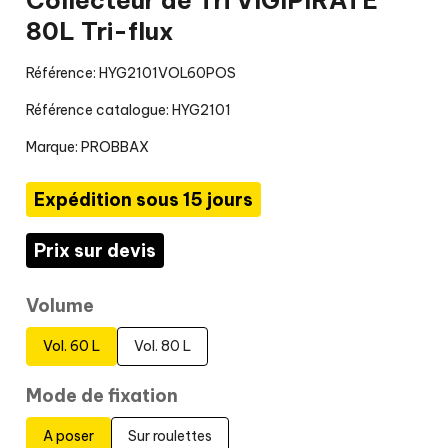
Collecteur de Tri VIGIPIRATE
80L Tri-flux
Référence: HYG2101VOL60POS
Référence catalogue: HYG2101
Marque:
PROBBAX
Expédition sous 15 jours
Prix sur devis
Volume
Vol. 60 L
Vol. 80 L
Mode de fixation
A poser
Sur roulettes