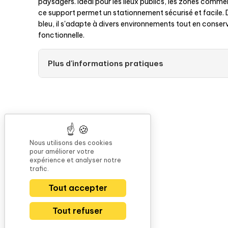
paysagers. Idéal pour les lieux publics, les zones commer
Réf fournisseur :
PAR0568
Ré
ce support permet un stationnement sécurisé et facile.
bleu, il s'adapte à divers environnements tout en conser
fonctionnelle.
Plus d'informations pratiques
Nous utilisons des cookies
pour améliorer votre
expérience et analyser notre
trafic.
Tout accepter
Tout refuser