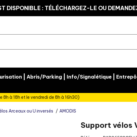
T DISPONIBLE : TÉLÉCHARGEZ-LE OU DEMANDEZ
|
|
|
risation
Abris/Parking
Info/Signalétique
Entrepô
e 8h à 18h et le vendredi de 8h à 16h30)
élos Arceaux ou U inversés
AMODIS
Support vélos