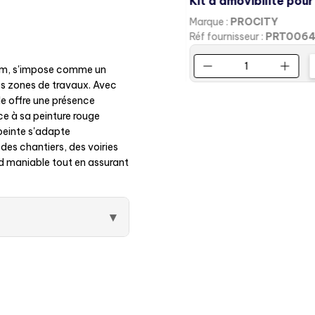
Marque :
PROCITY
Réf fournisseur :
PRT006
 mm, s'impose comme un
es zones de travaux. Avec
e offre une présence
ce à sa peinture rouge
peinte s'adapte
des chantiers, des voiries
nd maniable tout en assurant
▾