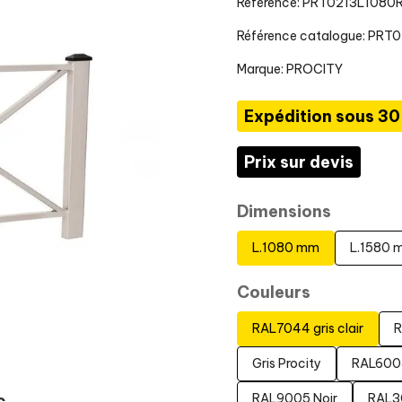
Référence: PRT0213L108
Référence catalogue: PRT
Marque:
PROCITY
Expédition sous 30
Prix sur devis
Dimensions
L.1080 mm
L.1580 
Couleurs
RAL7044 gris clair
R
Gris Procity
RAL6005
RAL9005 Noir
RAL3