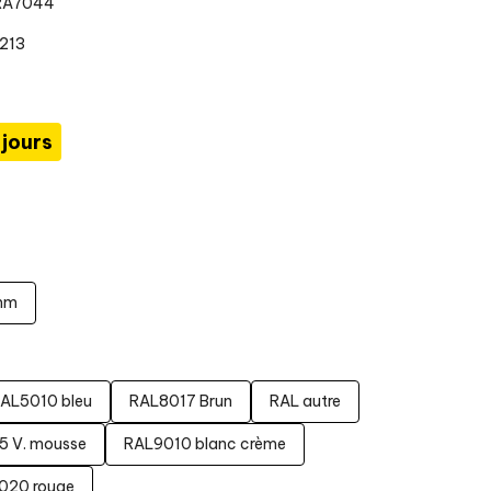
0RA7044
0213
 jours
mm
AL5010 bleu
RAL8017 Brun
RAL autre
 V. mousse
RAL9010 blanc crème
020 rouge