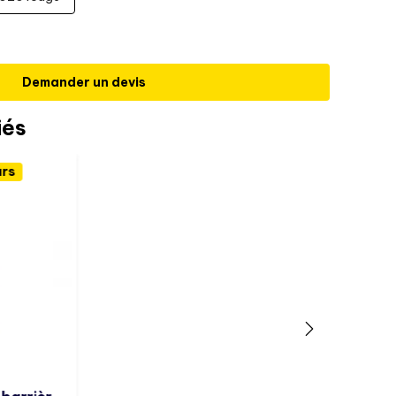
Demander un devis
iés
urs