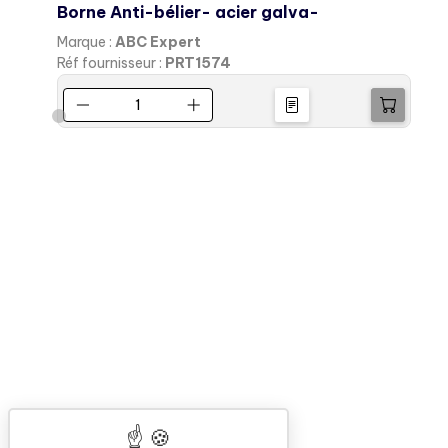
Borne Anti-bélier- acier galva-
Marque :
ABC Expert
M
Réf fournisseur :
PRT1574
R