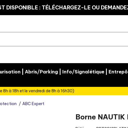
T DISPONIBLE : TÉLÉCHARGEZ-LE OU DEMANDEZ
|
|
|
risation
Abris/Parking
Info/Signalétique
Entrepô
e 8h à 18h et le vendredi de 8h à 16h30)
rotection
ABC Expert
Borne NAUTIK I