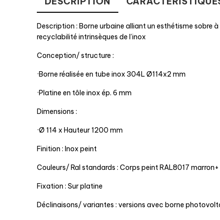
DESCRIPTION
CARACTÉRISTIQUE
Description : Borne urbaine alliant un esthétisme sobre à l
recyclabilité intrinsèques de l’inox
Conception/ structure :
·Borne réalisée en tube inox 304L Ø114x2 mm
·Platine en tôle inox ép. 6 mm
Dimensions :
·Ø 114 x Hauteur 1200 mm
Finition : Inox peint
Couleurs/ Ral standards : Corps peint RAL8017 marron+
Fixation : Sur platine
Déclinaisons/ variantes : versions avec borne photovol