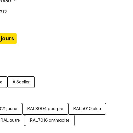
NRA8017
2312
 jours
le
A Sceller
21 jaune
RAL3004 pourpre
RAL5010 bleu
RAL autre
RAL7016 anthracite