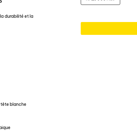
S
a durabilité et la
 tête blanche
taique