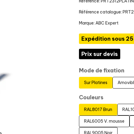
Référence: PRT2312PLATI
Référence catalogue: PRT
Marque:
ABC Expert
Expédition sous 25
Prix sur devis
Mode de fixation
Sur Platines
Amovib
Couleurs
RAL8017 Brun
RAL10
RAL6005 V. mousse
RAL9005 Noir