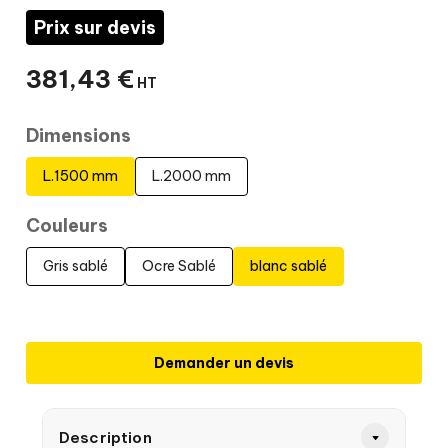
Prix sur devis
381
,
43
€
HT
Dimensions
L.1500 mm
L.2000 mm
Couleurs
Gris sablé
Ocre Sablé
blanc sablé
Demander un devis
Description