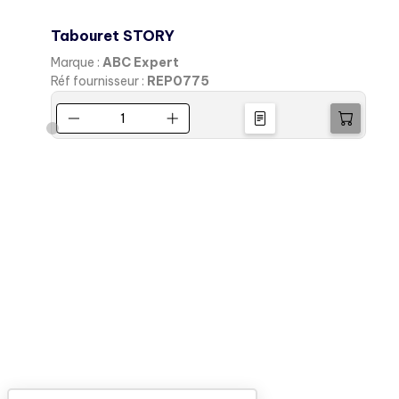
Tabouret STORY
C
Marque :
ABC Expert
M
Réf fournisseur :
REP0775
R