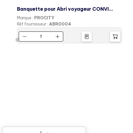
Banquette pour Abri voyageur CONVIVIAL
E
Marque :
PROCITY
M
Réf fournisseur :
ABR0004
R