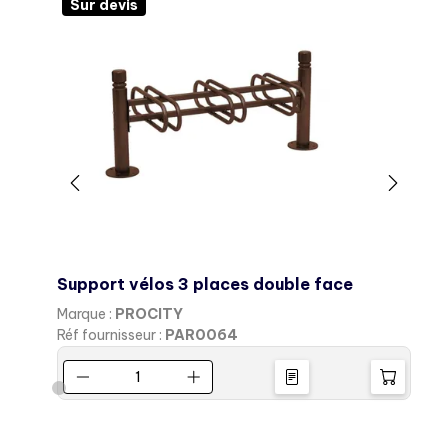
Sur devis
Support vélos 3 places double face
Marque :
PROCITY
M
Réf fournisseur :
PAR0064
R