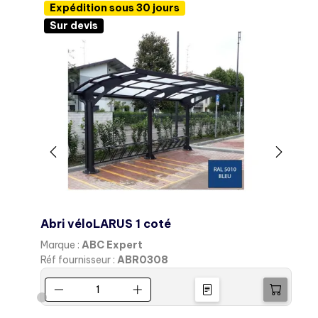
Expédition sous 30 jours
Sur devis
Abri véloLARUS 1 coté
Marque :
ABC Expert
M
Réf fournisseur :
ABR0308
R