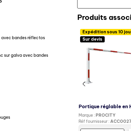
S
Produits assoc
Expédition sous 10 jou
a avec bandes réflectos
Sur devis
anc sur galva avec bandes
Marque :
PROCITY
rouges
Réf fournisseur :
ACC002