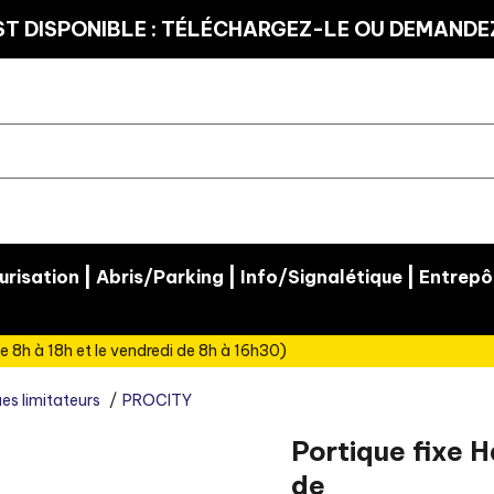
T DISPONIBLE : TÉLÉCHARGEZ-LE OU DEMANDEZ
|
|
|
risation
Abris/Parking
Info/Signalétique
Entrepô
e 8h à 18h et le vendredi de 8h à 16h30)
es limitateurs
PROCITY
Portique fixe H
de