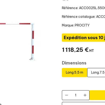
Référence: ACC0025L.550
Référence catalogue: AC
Marque:
PROCITY
Expédition sous 10 
1 118
,
25
€
HT
Dimensions
Long.5,5 m
Long.7.5