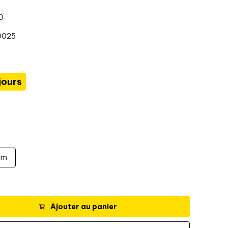
0
C0025
jours
 m
Ajouter au panier