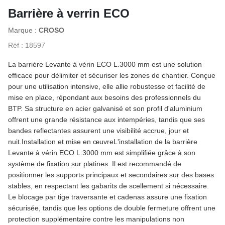
La page que vous recherchez n'existe pas ou a été déplacée. Utilisez les
Barrière à verrin ECO
liens ci-dessous pour retrouver votre chemin.
Marque :
CROSO
Retour à l'accueil
Réf : 18597
Parcourir le catalogue
La barrière Levante à vérin ECO L.3000 mm est une solution
efficace pour délimiter et sécuriser les zones de chantier. Conçue
pour une utilisation intensive, elle allie robustesse et facilité de
mise en place, répondant aux besoins des professionnels du
BTP. Sa structure en acier galvanisé et son profil d'aluminium
offrent une grande résistance aux intempéries, tandis que ses
bandes reflectantes assurent une visibilité accrue, jour et
nuit.Installation et mise en œuvreL'installation de la barrière
Levante à vérin ECO L.3000 mm est simplifiée grâce à son
système de fixation sur platines. Il est recommandé de
positionner les supports principaux et secondaires sur des bases
stables, en respectant les gabarits de scellement si nécessaire.
Le blocage par tige traversante et cadenas assure une fixation
sécurisée, tandis que les options de double fermeture offrent une
protection supplémentaire contre les manipulations non