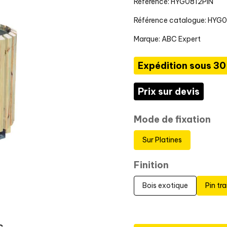
Référence: HYG0812PIN
Référence catalogue: HYG
Marque:
ABC Expert
Expédition sous 30
Prix sur devis
Mode de fixation
Sur Platines
Finition
Bois exotique
Pin tra