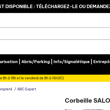
T DISPONIBLE : TÉLÉCHARGEZ-LE OU DEMANDEZ
|
|
|
risation
Abris/Parking
Info/Signalétique
Entrepô
e 8h à 18h et le vendredi de 8h à 16h30)
propreté
ABC Expert
Corbeille SAL