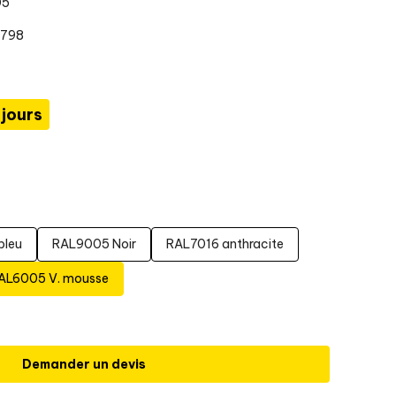
05
0798
 jours
bleu
RAL9005 Noir
RAL7016 anthracite
AL6005 V. mousse
Demander un devis