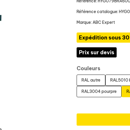
Référence: HYG0798RA60
Référence catalogue: HYG
Marque:
ABC Expert
Expédition sous 30
Prix sur devis
Couleurs
RAL autre
RAL5010 
RAL3004 pourpre
R