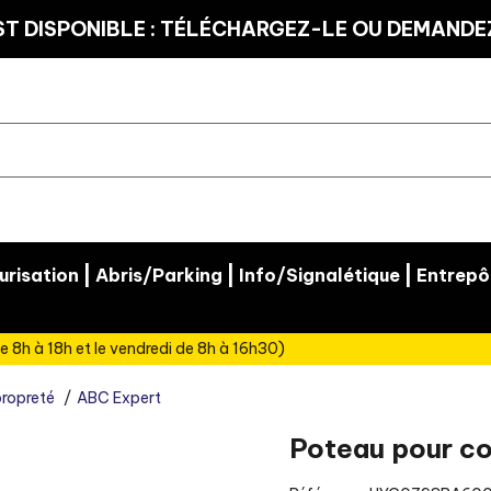
T DISPONIBLE : TÉLÉCHARGEZ-LE OU DEMANDEZ
|
|
|
risation
Abris/Parking
Info/Signalétique
Entrepô
e 8h à 18h et le vendredi de 8h à 16h30)
propreté
ABC Expert
Poteau pour c