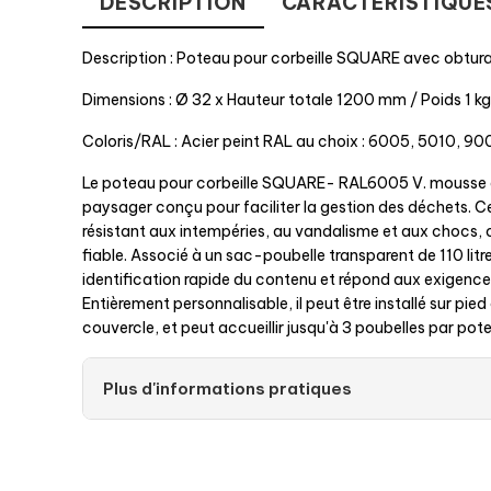
DESCRIPTION
CARACTÉRISTIQUE
Description : Poteau pour corbeille SQUARE avec obturat
Dimensions : Ø 32 x Hauteur totale 1200 mm / Poids 1 kg
Coloris/RAL : Acier peint RAL au choix : 6005, 5010, 9
Le poteau pour corbeille SQUARE- RAL6005 V. mousse e
paysager conçu pour faciliter la gestion des déchets. Ce
résistant aux intempéries, au vandalisme et aux chocs, o
fiable. Associé à un sac-poubelle transparent de 110 litre
identification rapide du contenu et répond aux exigences
Entièrement personnalisable, il peut être installé sur pie
couvercle, et peut accueillir jusqu'à 3 poubelles par pot
Plus d'informations pratiques