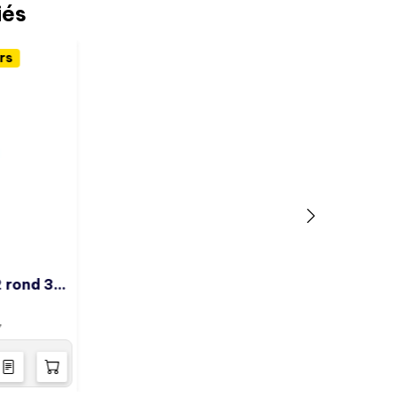
iés
rs
Corbeille SQUARE 1/2 rond 30L -
7