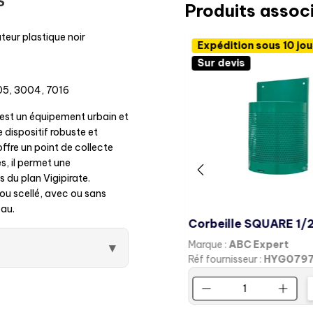
S
Produits assoc
eur plastique noir
Expédition sous 10 jou
Sur devis
005, 3004, 7016
st un équipement urbain et
 dispositif robuste et
ffre un point de collecte
s, il permet une
 du plan Vigipirate.
d ou scellé, avec ou sans
eau.
Marque :
ABC Expert
▾
Réf fournisseur :
HYG079