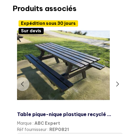
Produits associés
Expédition sous 30 jours
Sur devis
Table pique-nique plastique recyclé CLASSIQUE
Marque :
ABC Expert
M
Réf fournisseur :
REP0821
R