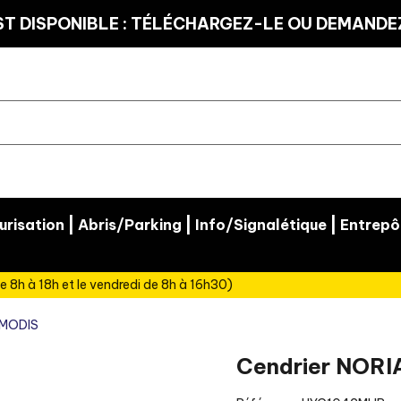
T DISPONIBLE : TÉLÉCHARGEZ-LE OU DEMANDEZ
|
|
|
risation
Abris/Parking
Info/Signalétique
Entrepô
e 8h à 18h et le vendredi de 8h à 16h30)
MODIS
Cendrier NORI