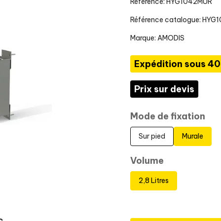
Référence: HYG1042MUR
Référence catalogue: HYG
Marque:
AMODIS
Expédition sous 40
Prix sur devis
Mode de fixation
Sur pied
Murale
Volume
2,8 Litres