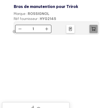
Bras de manutention pour Trirok
T
Marque :
ROSSIGNOL
M
Réf fournisseur :
HYG2145
R