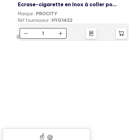
Ecrase-cigarette en Inox à coller pour corbeille OLBIA, LOSANGE
B
Marque :
PROCITY
M
Réf fournisseur :
HYG1432
R