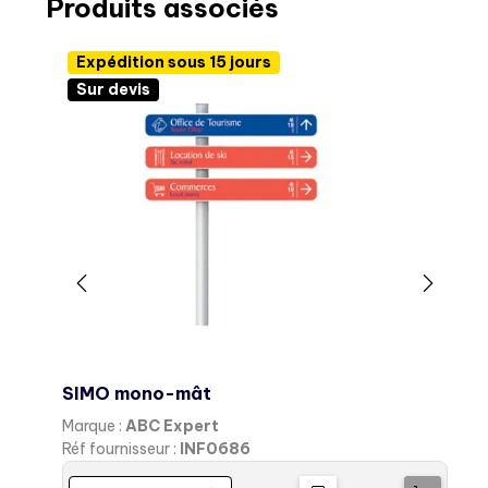
Produits associés
Expédition sous 15 jours
Sur devis
SIMO mono-mât
S
Marque :
ABC Expert
M
Réf fournisseur :
INF0686
R