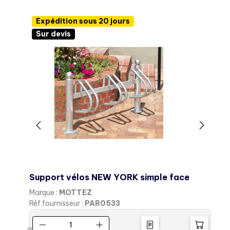
Expédition sous 20 jours
Sur devis
Support vélos NEW YORK simple face
R
Marque :
MOTTEZ
M
Réf fournisseur :
PAR0533
R