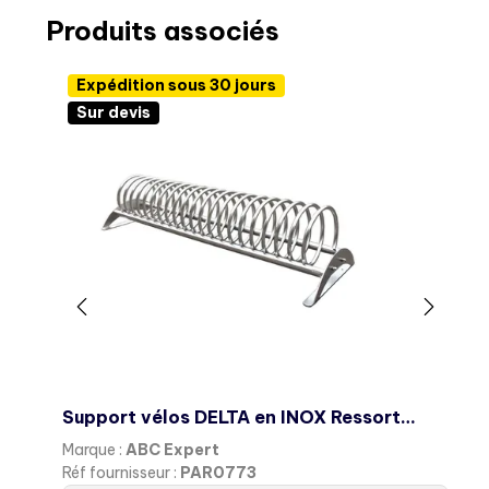
Produits associés
Expédition sous 30 jours
Sur devis
Support vélos DELTA en INOX Ressort sur platines
R
Marque :
ABC Expert
M
Réf fournisseur :
PAR0773
R