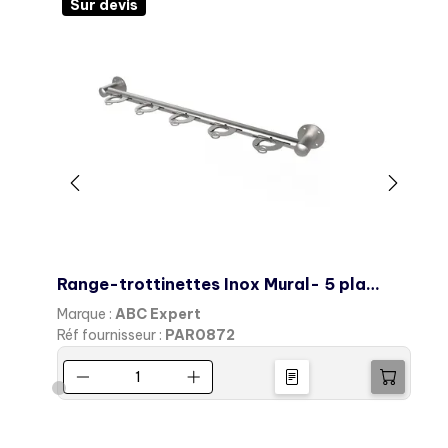
Sur devis
Range-trottinettes Inox Mural- 5 places
R
Marque :
ABC Expert
M
Réf fournisseur :
PAR0872
R