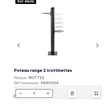
Sur devis
Poteau range 2 trottinettes
R
Marque :
MOTTEZ
M
Réf fournisseur :
PAR0906
R