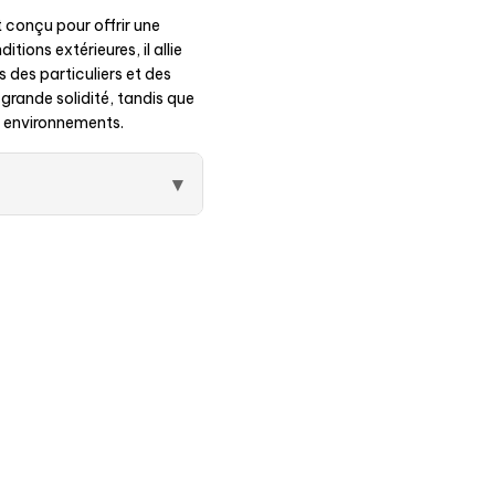
 conçu pour offrir une
tions extérieures, il allie
s des particuliers et des
 grande solidité, tandis que
s environnements.
▾