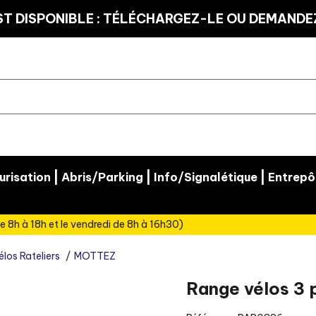
T DISPONIBLE : TÉLÉCHARGEZ-LE OU DEMANDEZ
|
|
|
risation
Abris/Parking
Info/Signalétique
Entrepô
e 8h à 18h et le vendredi de 8h à 16h30)
élos Rateliers
MOTTEZ
Range vélos 3 