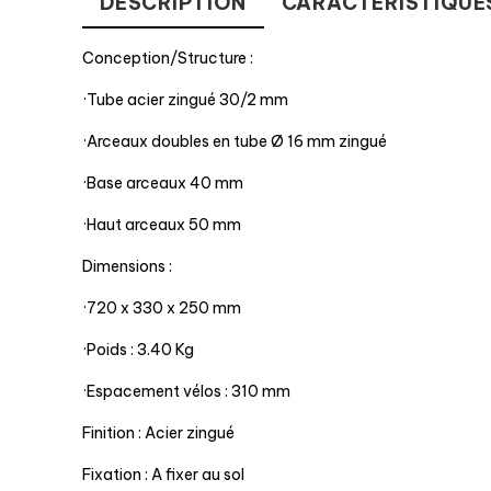
DESCRIPTION
CARACTÉRISTIQUE
Sur devis
Conception/Structure :
·Tube acier zingué 30/2 mm
·Arceaux doubles en tube Ø 16 mm zingué
·Base arceaux 40 mm
·Haut arceaux 50 mm
Range vélos Pince-pneu
R
Dimensions :
Marque :
MOTTEZ
Ma
·720 x 330 x 250 mm
Réf fournisseur :
PAR0440
Ré
·Poids : 3.40 Kg
·Espacement vélos : 310 mm
Finition : Acier zingué
Fixation : A fixer au sol