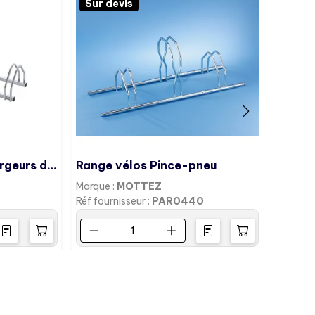
Sur devis
Sur d
Râtelier 4 vélos - 3 largeurs de pneus
Range vélos Pince-pneu
Range
Marque :
MOTTEZ
Marque 
Réf fournisseur :
PAR0440
Réf four