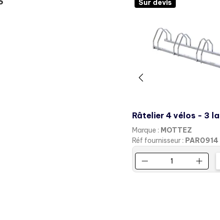
S
Sur devis
Sur devis
ange Vélos
rque :
MOTTEZ
Marque :
MOTTEZ
f fournisseur :
PAR0146
Réf fournisseur :
PAR0914