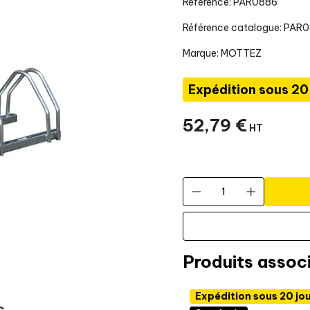
Référence: PAR0886
Référence catalogue: PAR
Marque:
MOTTEZ
Expédition sous 20
52
,
79
€
HT
Produits assoc
Expédition sous 20 jours
Expédition sous 20 jo