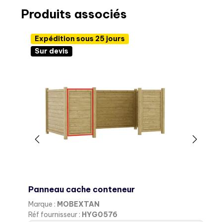
Produits associés
Expédition sous 25 jours
Sur devis
Panneau cache conteneur
P
Marque :
MOBEXTAN
M
Réf fournisseur :
HYG0576
R