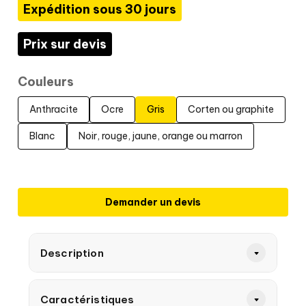
Expédition sous 30 jours
Prix sur devis
Couleurs
Anthracite
Ocre
Gris
Corten ou graphite
Blanc
Noir, rouge, jaune, orange ou marron
Demander un devis
Description
Caractéristiques