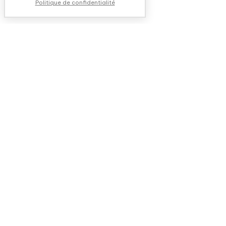
Politique de confidentialité
NOUS CONTACTER
QUESTIONS FRÉQUENTES
QUI SOMMES-NOUS ?