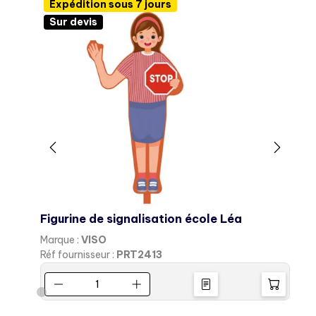
Expédition sous 7 jours
Sur devis
Figurine de signalisation école Léa
F
Marque :
VISO
M
Réf fournisseur :
PRT2413
R