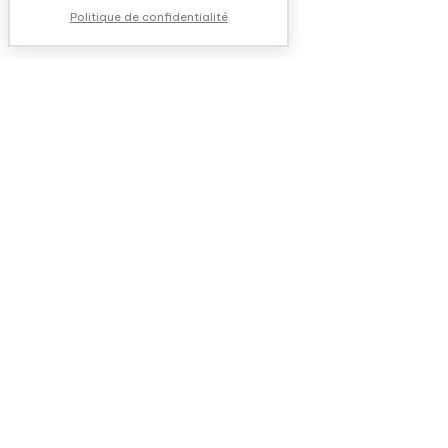
Politique de confidentialité
NOUS CONTACTER
QUESTIONS FRÉQUENTES
QUI SOMMES-NOUS ?