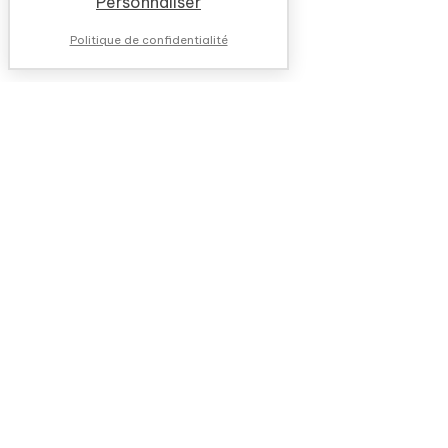
Personnaliser
Politique de confidentialité
NOUS CONTACTER
QUESTIONS FRÉQUENTES
QUI SOMMES-NOUS ?