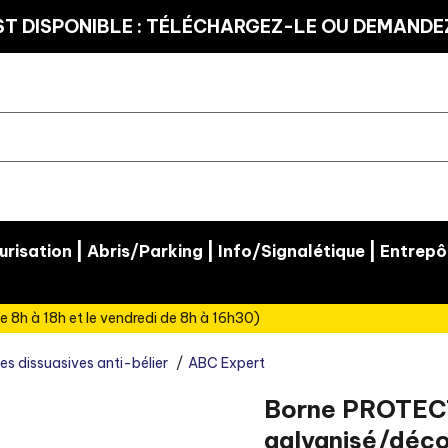
T DISPONIBLE : TÉLÉCHARGEZ-LE OU DEMANDEZ
|
|
|
risation
Abris/Parking
Info/Signalétique
Entrepô
e 8h à 18h et le vendredi de 8h à 16h30)
es dissuasives anti-bélier
ABC Expert
Borne PROTEC
galvanisé/déco