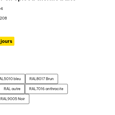
04
2208
 jours
AL5010 bleu
RAL8017 Brun
RAL autre
RAL7016 anthracite
RAL9005 Noir