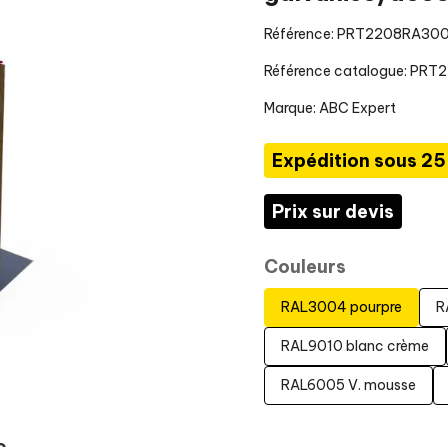
Référence: PRT2208RA30
Référence catalogue: PRT
Marque:
ABC Expert
Expédition sous 25
Prix sur devis
Couleurs
RAL3004 pourpre
R
RAL9010 blanc crème
RAL6005 V. mousse