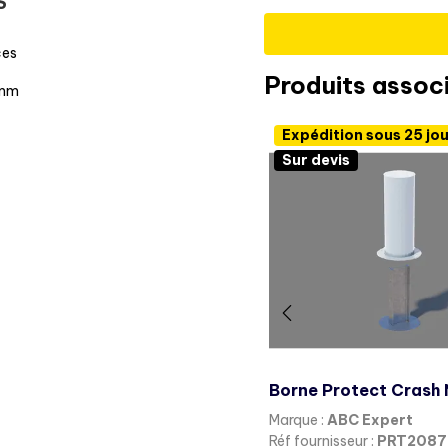
S
ces
Produits assoc
 mm
Expédition sous 25 jo
Sur devis
Marque :
ABC Expert
Réf fournisseur :
PRT2087