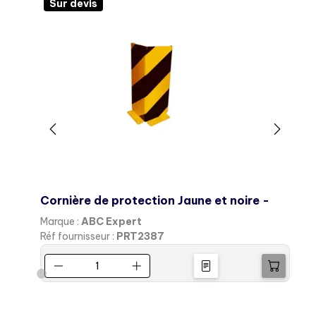
Sur devis
Cornière de protection Jaune et noire -
Marque :
ABC Expert
M
Réf fournisseur :
PRT2387
R