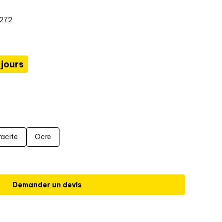
0272
 jours
racite
Ocre
Demander un devis