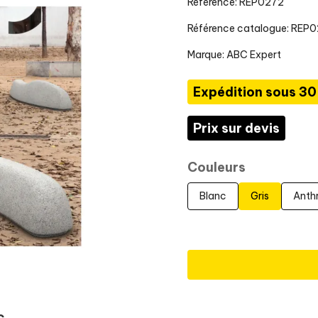
Référence: REP0272
Référence catalogue: REP
Marque:
ABC Expert
Expédition sous 30
Prix sur devis
Couleurs
Blanc
Gris
Anth