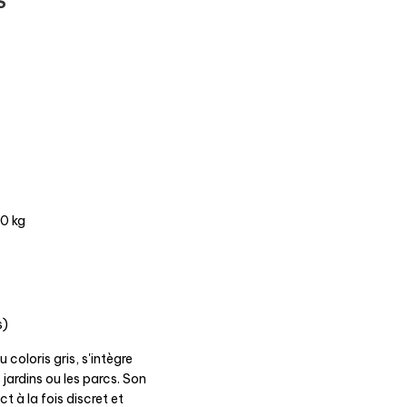
S
0 kg
s)
oloris gris, s'intègre
jardins ou les parcs. Son
t à la fois discret et