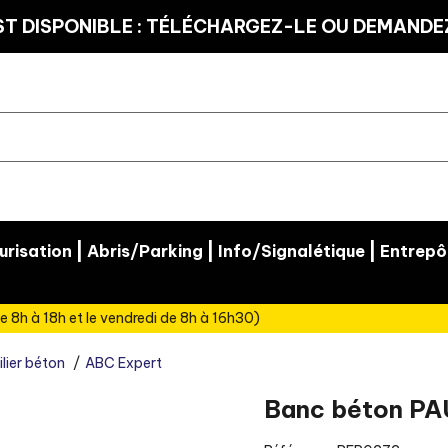
T DISPONIBLE : TÉLÉCHARGEZ-LE OU DEMANDEZ
|
|
|
risation
Abris/Parking
Info/Signalétique
Entrepô
e 8h à 18h et le vendredi de 8h à 16h30)
lier béton
ABC Expert
Banc béton PA