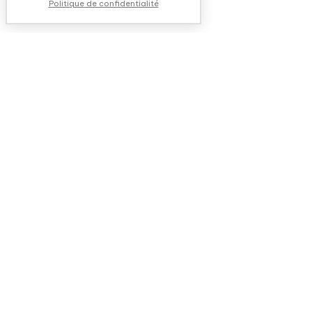
Politique de confidentialité
NOUS CONTACTER
QUESTIONS FRÉQUENTES
QUI SOMMES-NOUS ?